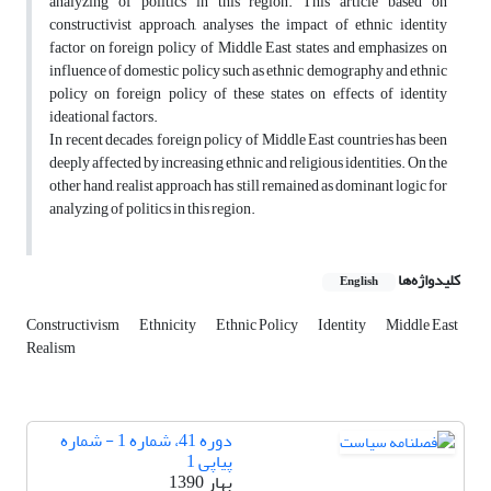
analyzing of politics in this region. This article based on
constructivist approach, analyses the impact of ethnic identity
factor on foreign policy of Middle East states and emphasizes on
influence of domestic policy such as ethnic demography and ethnic
policy on foreign policy of these states on effects of identity
ideational factors.
In recent decades, foreign policy of Middle East countries has been
deeply affected by increasing ethnic and religious identities. On the
other hand, realist approach has still remained as dominant logic for
analyzing of politics in this region.
کلیدواژه‌ها
English
Constructivism
Ethnicity
Ethnic Policy
Identity
Middle East
Realism
دوره 41، شماره 1 - شماره
پیاپی 1
بهار 1390