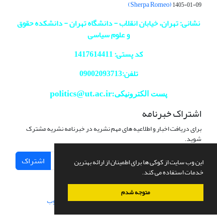
(Sherpa Romeo)
1405-01-09
نشانی: تهران، خیابان انقلاب - دانشگاه تهران - دانشکده حقوق
و علوم سیاسی
کد پستی: 1417614411
تلفن:09002093713
politics@ut.ac.ir
پست الکترونیکی:
اشتراک خبرنامه
برای دریافت اخبار و اطلاعیه های مهم نشریه در خبرنامه نشریه مشترک
شوید.
اشتراک
این وب سایت از کوکی ها برای اطمینان از ارائه بهترین
خدمات استفاده می کند.
متوجه شدم
سامانه مدیریت نشریات علمی.
طراحی و پیاده سازی از
سیناوب