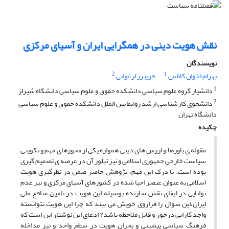
نقش هویت دینی در همگرایی ایران و آسیای مرکزی
نویسندگان
2
1
بهرام اخوان کاظمی
فریبرز ارغوانی
1
دانشیار گروه علوم سیاسی دانشکده حقوق و علوم سیاسی دانشگاه شیراز
2
دانشجوی کارشناسی ارشد روابط بین الملل دانشکده حقوق و علوم سیاسی
دانشگاه تهران
چکیده
مقوله ی باورها و ارزش های دینی همواره یکی از محورهای مهم و تکوینی
سیاست خارجی جمهوری اسلامی و نیز تبلور آن در عرصه ی تصمیم گیری
بوده است. با درک این مهم، پژوهش حاضر ضمن در نظرگیری هویت
اسلامی به عنوان عنصر احیا شده در کشورهای آسیای مرکزی و نیز عدم
توانایی در ایفای نقش سازنده بوسیله این هویت در تامین منافع ملی
ایران،این سوال را فراروی خویش می بیند که چرا این هویت نتوانسته
واجد کارایی درخور و قابل ملاحظه باشد؟ ادعای این نوشتار این است که
فرهنگ سیاسی پیشینی و بحران هویت در سطح واحد و نیز مداخله