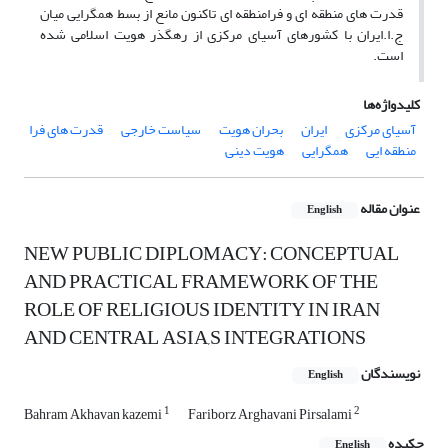
قدرت های منطقه ای و فرامنطقه ای تاکنون مانع از بسط همگرایی میان
ج.ا.ایران با کشورهای آسیای مرکزی از رهگذر هویت اسلامی شده
است.
کلیدواژه‌ها
آسیای مرکزی
ایران
بحران هویت
سیاست خارجی
قدرت های فرا
منطقه ایی
همگرایی
هویت دینی
عنوان مقاله
English
NEW PUBLIC DIPLOMACY: CONCEPTUAL
AND PRACTICAL FRAMEWORK OF THE
ROLE OF RELIGIOUS IDENTITY IN IRAN
AND CENTRAL ASIA,S INTEGRATIONS
نویسندگان
English
1
2
Bahram Akhavan kazemi
Fariborz Arghavani Pirsalami
چکیده
English