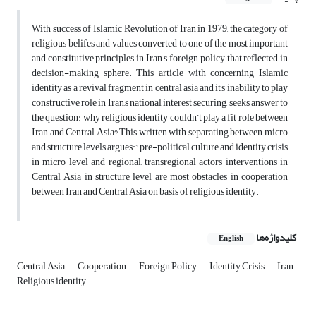
With success of Islamic Revolution of Iran in 1979, the category of
religious belifes and values converted to one of the most important
and constitutive principles in Iran s foreign policy that reflected in
decision-making sphere. This article with concerning Islamic
identity as a revival fragment in central asia and it,s inability to play
constructive role in Iran,s national interest securing, seeks answer to
the question: why religious identity couldn’t play a fit role between
Iran and Central Asia? This written with separating between micro
and structure levels argues:” pre-political culture and identity crisis
in micro level and regional, transregional actors interventions in
Central Asia in structure level are most obstacles in cooperation
between Iran and Central Asia on basis of religious identity.
کلیدواژه‌ها
English
Central Asia
Cooperation
Foreign Policy
Identity Crisis
Iran
Religious identity