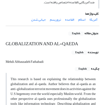
ضدآمریکایی القاعده اختصاص یافته است.
کلیدواژه‌ها
آمریکا
اسلام
القاعده
تروریسم
جهانی شدن
عنوان مقاله
English
GLOBALIZATION AND AL-QAEDA
نویسنده
English
Mehdi Abbaszadeh Fathabadi
چکیده
English
This research is based on explaining the relationship between
globalization and al-qaeda. Author believes that al-qaeda as an
anti-globalization terrorist movement does its activities against the
U.S hegemony over the world especially Muslim world. From the
other perspective al-qaeda uses professionally the globalization
tools like information technology. Describing globalization and