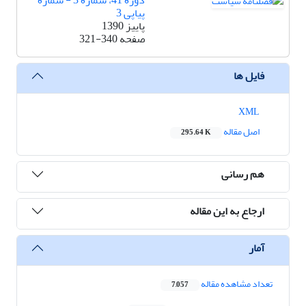
دوره 41، شماره 3 - شماره
پیاپی 3
پاییز 1390
صفحه
321-340
فایل ها
XML
اصل مقاله
295.64 K
هم رسانی
ارجاع به این مقاله
آمار
تعداد مشاهده مقاله
7,057