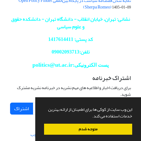
نمایه شدن فصلنامه سیاست در پایگاه بین‌المللی Open Policy Finder
(Sherpa Romeo)
1405-01-09
نشانی: تهران، خیابان انقلاب - دانشگاه تهران - دانشکده حقوق
و علوم سیاسی
کد پستی: 1417614411
تلفن:09002093713
politics@ut.ac.ir
پست الکترونیکی:
اشتراک خبرنامه
برای دریافت اخبار و اطلاعیه های مهم نشریه در خبرنامه نشریه مشترک
شوید.
اشتراک
این وب سایت از کوکی ها برای اطمینان از ارائه بهترین
خدمات استفاده می کند.
متوجه شدم
سامانه مدیریت نشریات علمی.
طراحی و پیاده سازی از
سیناوب