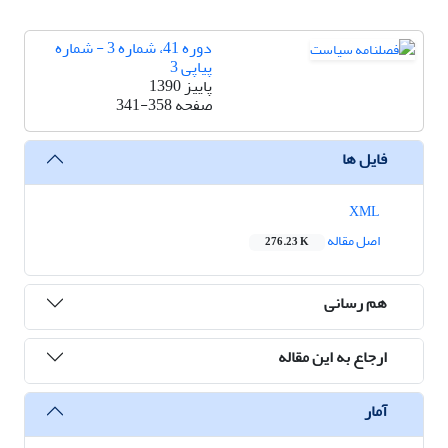
دوره 41، شماره 3 - شماره
پیاپی 3
پاییز 1390
صفحه
341-358
فایل ها
XML
اصل مقاله
276.23 K
هم رسانی
ارجاع به این مقاله
آمار