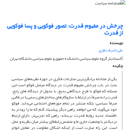
چرخش در مفهوم قدرت: تصور فوکویی و پسا فوکویی
از قدرت
نویسنده
علی اشرف نظری
استادیار گروه علوم سیاسی دانشکده حقوق و علوم سیاسی دانشگاه تهران
چکیده
یکی از مجادله برانگیزترین منازعات فکری در حوزه نظریه‌های سیاسی
بحث در باب چرخش مفهوم قدرت در دیدگاه میشل فوکو است.این
مسئله که فوکو با طرح دیدگاهی بدیع، با عدول از دیدگاه‌ های رایج،
قدرت را نه صرفاً در ارتباط با سازوکارهای ساختارهای رسمی یا در قالبی
صرفاً سیاسی؛ بلکه منتشر در تمام حوزه‌های اجتماعی می‌داند. فوکو
خود می‌گوید که می خواهد راهی دیگر پیشنهاد کنم که ما را زودتر به
«اقتصاد جدید روابط قدرت» برساند؛ راهی که تجربی‌تر، دارای ارتباط
نزدیک‌تر با وضعیت جاری ما و متضمن رابطةای بیشتر میان نظریه و عمل
است. این راه عبارت است از اینکه اشکال مقاومت در مقابل انواع