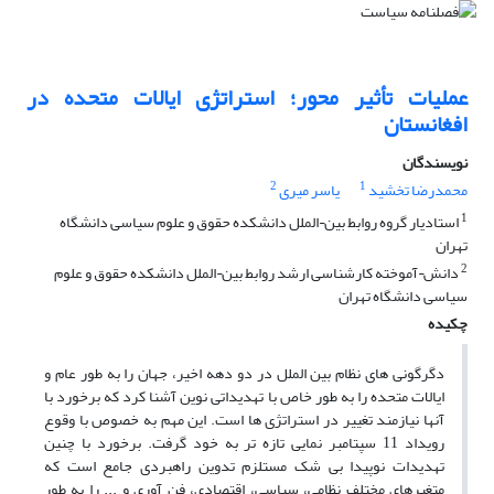
عملیات تأثیر محور؛ استراتژی ایالات متحده در
افغانستان
نویسندگان
2
1
محمدرضا تخشید
یاسر میری
1
استادیار گروه روابط بین¬الملل دانشکده حقوق و علوم سیاسی دانشگاه
تهران
2
دانش¬آموخته کارشناسی ارشد روابط بین¬الملل دانشکده حقوق و علوم
سیاسی دانشگاه تهران
چکیده
دگرگونی های نظام بین الملل در دو دهه اخیر، جهان را به طور عام و
ایالات متحده را به طور خاص با تهدیداتی نوین آشنا کرد که برخورد با
آنها نیازمند تغییر در استراتژی ها است. این مهم به خصوص با وقوع
رویداد 11 سپتامبر نمایی تازه تر به خود گرفت. برخورد با چنین
تهدیدات نوپیدا بی شک مستلزم تدوین راهبردی جامع است که
متغیرهای مختلف نظامی، سیاسی، اقتصادی، فن آوری و ... را به طور