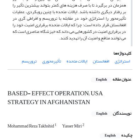
همزمان در برگیرد تا با صرف هزینه های کمتر بتواند بیشترین تأثیر را
بر رفتار دیگری داشته باشد. ایالات متحده با چنین رویکردی، عملیات
تأثیرمحور را استراتژی خود در مقابله با تروریسم و افراطی گری در
افغانستان قرار داده است؛ چرا که ایالات متحده برقراری امنیت خود را
در برقراری امنیت در کشورهایی می داند که خیزشگاه عناصری است که
می توانند منافع و امنیت آن را تهدید کنند.
کلیدواژه‌ها
استراتژی
افغانستان
ایالات متحده
تأثیرمحوری
تروریسم
عنوان مقاله
English
BASED- EFFECT OPERATION; USA
STRATEGY IN AFGHANISTAN
نویسندگان
English
1
2
Mohammad Reza Takhshid
Yasser Miri
چکیده
English