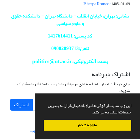
(Sherpa Romeo)
1405-01-09
نشانی: تهران، خیابان انقلاب - دانشگاه تهران - دانشکده حقوق
و علوم سیاسی
کد پستی: 1417614411
تلفن:09002093713
politics@ut.ac.ir
پست الکترونیکی:
اشتراک خبرنامه
برای دریافت اخبار و اطلاعیه های مهم نشریه در خبرنامه نشریه مشترک
شوید.
اشتراک
این وب سایت از کوکی ها برای اطمینان از ارائه بهترین
خدمات استفاده می کند.
متوجه شدم
سامانه مدیریت نشریات علمی.
طراحی و پیاده سازی از
سیناوب