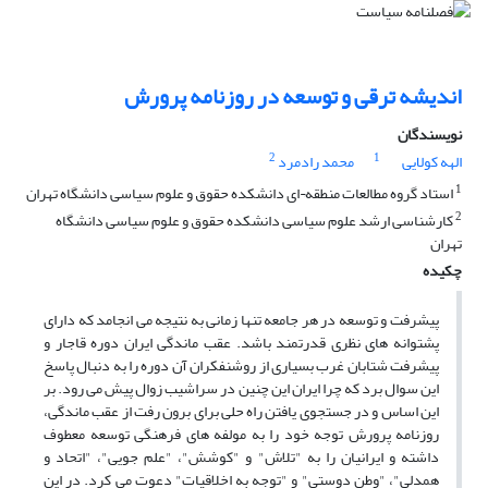
اندیشه ترقی و توسعه در روزنامه پرورش
نویسندگان
2
1
الهه کولایی
محمد رادمرد
1
استاد گروه مطالعات منطقه¬ای دانشکده حقوق و علوم سیاسی دانشگاه تهران
2
کارشناسی ارشد علوم سیاسی دانشکده حقوق و علوم سیاسی دانشگاه
تهران
چکیده
پیشرفت و توسعه در هر جامعه تنها زمانی به نتیجه می انجامد که دارای
پشتوانه های نظری قدرتمند باشد. عقب ماندگی ایران دوره قاجار و
پیشرفت شتابان غرب بسیاری از روشنفکران آن دوره را به دنبال پاسخ
این سوال برد که چرا ایران این چنین در سراشیب زوال پیش می رود. بر
این اساس و در جستجوی یافتن راه حلی برای برون رفت از عقب ماندگی،
روزنامه پرورش توجه خود را به مولفه های فرهنگی توسعه معطوف
داشته و ایرانیان را به "تلاش" و "کوشش"، "علم جویی"، "اتحاد و
همدلی"، "وطن دوستی" و "توجه به اخلاقیات" دعوت می کرد. در این