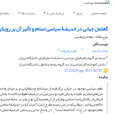
صفحه اصلی
مرور
درباره نشریه
سیاست‌ها
راهنمای
گفتمان جهانی در اندیشۀ سیاسی اسلام و تأثیر آن بر رویکر
نوع مقاله : مقاله پژوهشی
نویسندگان
2
1
بهادر زارعی
علی زینی وند
1
استادیار گروه جغرافیای سیاسی دانشکدۀ جغرافیای دانشگاه تهران
2
دانش آموخته کارشناسی ارشد گروه روابط بینالملل دانشگاه شیراز
10.22059/jpq.2013.36733
چکیده
نظم سیاسی موجود در جهان، برگرفته از عهدنامۀ وستفالیایی و بر مبنای واحد
مرزهای ایمان و عقیده به جای ملیت و سرزمین
در ترسیم خطوط جدا
کنندۀ بخش
فراملی از یگانگی امت اسلامی و فراتر از آن همبستگی نوع بشر در سایۀ مبانی
حاکم می
باشد. سؤالی که در این زمینه مطرح است آنست که در اندیشۀ اسلامی،
نظام موجود در ج.ا.ا. گذاشته است؟ در پاسخ به این پرسش، فرضیۀ اصلی ای