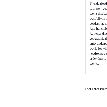
The ideal ord
to present geo
seems that ba
westfally, in
borders, the 
Another diffe
Action and hu
geographical, 
unity and a p
world for whi
need to move 
order; Iran is
scenes.
Thought of Isla