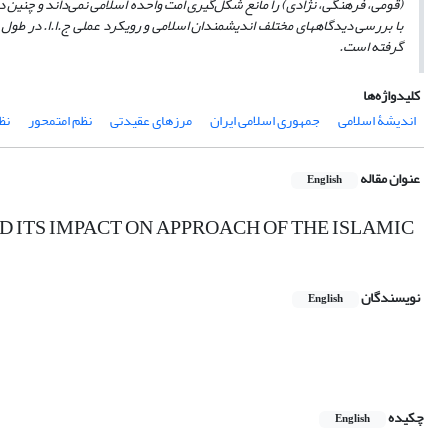
(قومی، فرهنگی، نژادی) را مانع شکل
گیری امت واحده اسلامی نمی
داند و چنین د
با بررسی دیدگاه­های مختلف اندیشمندان اسلامی و رویکرد عملی ج.ا.ا. در طو
گرفته است.
کلیدواژه‌ها
اندیشۀ اسلامی
جمهوری اسلامی ایران
مرزهای عقیدتی
نظم امتمحور
نظ
عنوان مقاله
English
D ITS IMPACT ON APPROACH OF THE ISLAMIC
نویسندگان
English
چکیده
English