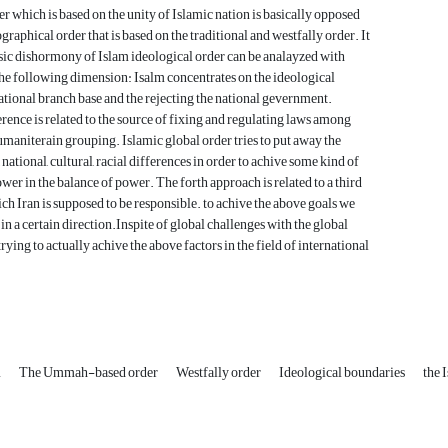
er which is based on the unity of Islamic nation is basically opposed
graphical order that is based on the traditional and westfally order. It
sic dishormony of Islam ideological order can be analayzed with
 the following dimension: Isalm concentrates on the ideological
national branch base and the rejecting the national gevernment.
rence is related to the source of fixing and regulating laws among
maniterain grouping. Islamic global order tries to put away the
national, cultural, racial differences in order to achive some kind of
ower in the balance of power. The forth approach is related to a third
ch Iran is supposed to be responsible. to achive the above goals we
in a certain direction.Inspite of global challenges with the global
 trying to actually achive the above factors in the field of international
m
The Ummah-based order
Westfally order
Ideological boundaries
the 