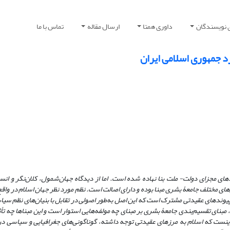
 نویسندگان
داوری همتا
ارسال مقاله
تماس با ما
د جمهوری اسلامی ایران
های مجزای دولت- ملت بنا نهاده شده است. اما از دیدگاه جهان
شمول، کلان
نگر و انس
های مختلف جامعۀ بشری مبنا بوده و دارای اصالت است. نظم مورد نظر جهان اسلام در واق
 و پیوندهای عقیدتی مشترک است که این اصل به
طور اصولی در تقابل با بنیان
های نظم سیاس
 مبنای تقسیم
بندی جامعۀ بشری بر مبنای چه مولفه
هایی استوار است و این مبناها چه تأ
نست که اسلام به مرزهای عقیدتی توجه داشته، گوناگونی
های جغرافیایی و سیاسی در