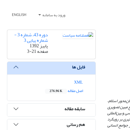
ورود به سامانه
ENGLISH
دوره 43، شماره 3 -
شماره پیاپی 3
پاییز 1392
صفحه
3-21
فایل ها
XML
اصل مقاله
276.96 K
ان
محور اسلام،
ع مبین تصویری
سابقه مقاله
ی و بین
المللی
ثیری بر رویکرد
هم رسانی
 جوامع انسانی