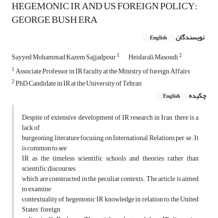
HEGEMONIC IR AND US FOREIGN POLICY:
GEORGE BUSH ERA
نویسندگان
English
1
2
Sayyed Mohammad Kazem Sajjadpour
Heidarali Masoudi
1
Associate Professor in IR faculty at the Ministry of foreign Affairs
2
PhD Candidate in IR at the University of Tehran
چکیده
English
Despite of extensive development of IR research in Iran, there is a
lack of
burgeoning literature focusing on International Relations per se. It
is common to see
IR as the timeless scientific schools and theories rather than
scientific discourses
which are constructed in the peculiar contexts. The article is aimed
to examine
contextuality of hegemonic IR knowledge in relation to the United
States’ foreign