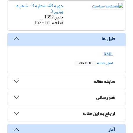
دوره 43، شماره 3 - شماره
پیاپی 3
پاییز 1392
صفحه
153-171
فایل ها
XML
اصل مقاله
295.85 K
سابقه مقاله
هم رسانی
ارجاع به این مقاله
آمار