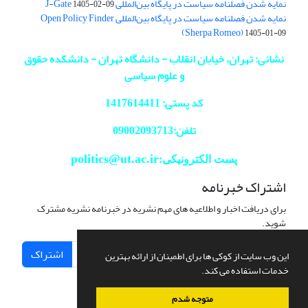
نمایه شدن فصلنامه سیاست در پایگاه بین‌المللی J-Gate
1405-02-09
نمایه شدن فصلنامه سیاست در پایگاه بین‌المللی Open Policy Finder
(Sherpa Romeo)
1405-01-09
نشانی: تهران، خیابان انقلاب - دانشگاه تهران - دانشکده حقوق
و علوم سیاسی
کد پستی: 1417614411
تلفن:09002093713
politics@ut.ac.ir
پست الکترونیکی:
اشتراک خبرنامه
برای دریافت اخبار و اطلاعیه های مهم نشریه در خبرنامه نشریه مشترک
شوید.
اشتراک
این وب سایت از کوکی ها برای اطمینان از ارائه بهترین
خدمات استفاده می کند.
متوجه شدم