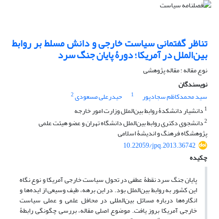
تناظر گفتمانی سیاست خارجی و دانش مسلط بر روابط
بین‌الملل در آمریکا؛ دورۀ پایان جنگ سرد
نوع مقاله : مقاله پژوهشی
نویسندگان
2
1
سید محمدکاظم سجادپور
حیدرعلی مسعودی
1
دانشیار دانشکدۀ روابط بین‌الملل وزارت امور خارجه
2
دانشجوی دکتری روابط بین‌الملل دانشگاه تهران و عضو هیئت علمی
پژوهشگاه فرهنگ و اندیشۀ اسلامی
10.22059/jpq.2013.36742
چکیده
پایان جنگ سرد نقطۀ عطفی در تحول سیاست خارجی آمریکا و نوع نگاه
این کشور به روابط بین‌الملل بود. در این برهه، طیف وسیعی از ایده‌ها و
انگاره‌ها درباره مسائل بین‌المللی در محافل علمی و عملی سیاست
خارجی آمریکا بروز یافت. موضوع اصلی مقاله، بررسی چگونگی رابطۀ