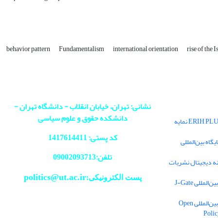
behavior pattern
Fundamentalism
international orientation
rise of the 
نشانی: تهران، خیابان انقلاب - دانشگاه تهران -
دانشکده حقوق و علوم سیاسی
فصلنامه سیاست در پایگاه بین‌المللی ERIH PLUS نمایه
کد پستی: 1417614411
اه بین‌المللی
تلفن:09002093713
ه دیجیتال نشریات
politics@ut.ac.ir
پست الکترونیکی:
للی J-Gate
نمایه شدن فصلنامه سیاست در پایگاه بین‌المللی Open
Polic