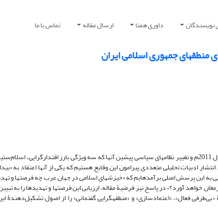
 نویسندگان
داوری همتا
ارسال مقاله
تماس با ما
ی منطقه‏ای جمهوری اسلامی ایران
با وقوع تحولات در برخی کشورهای اسلامی واقع در جغرافیای جهان عرب در سال 2011م و تغییر نظام‏های سیاسی پیشین آنها که سه ویژگی بارز اقتدارگرای
 انتشار ادبیات تحلیلی متعددی پیرامون این وقایع هستیم که یکی از آنها اعتقاد به «بید
ی به این پرسش اصلی برآمده‏ایم که «خیزش‏های اسلامی در جهان عرب چه فرصت‏ها و تهدی
مغان خواهد آورد؟» در پاسخ نیز فرضیۀ مقاله، ارزیابی این فرصت‏ها و تهدیدها را به تبیین 
ی‌طرفی فعال»، «اعتمادسازی» و «منطقه‏گرایی گفتمانی» را از اصول تشکیل‌دهندۀ این