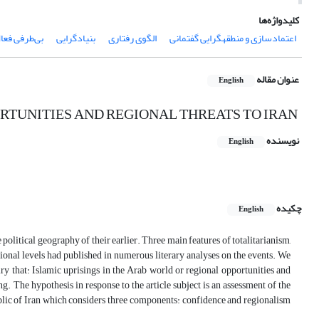
کلیدواژه‌ها
اعتمادسازی و منطقه‏گرایی گفتمانی
الگوی رفتاری
بنیادگرایی
بی‌طرفی فعا
عنوان مقاله
English
ORTUNITIES AND REGIONAL THREATS TO IRAN
نویسنده
English
چکیده
English
litical geography of their earlier. Three main features of totalitarianism,
tional levels had published in numerous literary analyses on the events. We
ry that: Islamic uprisings in the Arab world or regional opportunities and
. The hypothesis in response to the article subject is an assessment of the
public of Iran which considers three components: confidence and regionalism