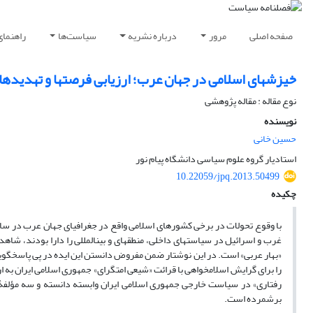
صفحه اصلی
مرور
درباره نشریه
سیاست‌ها
راهنمای
خیزش‏های اسلامی در جهان عرب؛ ارزیابی فرصت‏ها و تهدیدها
نوع مقاله : مقاله پژوهشی
نویسنده
حسین خانی
استادیار گروه علوم سیاسی دانشگاه پیام نور
10.22059/jpq.2013.50499
چکیده
غرب و اسرائیل در سیاست‏های داخلی، منطقه‏ای و بین‏المللی را دارا بودند، شاهد
«بهار عربی» است. در این نوشتار ضمن مفروض دانستن این ایده در پی پاسخ‏گوی
را برای گرایش اسلام‏خواهی با قرائت «شیعی امت‏گرای» جمهوری اسلامی ایران به ار
رفتاری» در سیاست خارجی جمهوری اسلامی ایران وابسته دانسته و سه مؤلفۀ «ب
بر‌شمرده است.