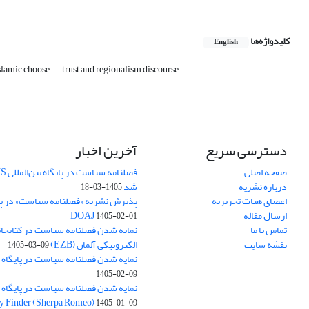
کلیدواژه‌ها
English
Islamic choose
trust and regionalism discourse
دسترسی سریع
آخرین اخبار
صفحه اصلی
درباره نشریه
شد
1405-03-18
اعضای هیات تحریریه
پذیرش نشریه «فصلنامه سیاست» در پایگ
ارسال مقاله
DOAJ
1405-02-01
تماس با ما
نمایه شدن فصلنامه سیاست در کتابخان
نقشه سایت
الکترونیکی آلمان (EZB)
1405-03-09
نمایه شدن فصلنامه سیاست در پایگاه بین‌الم
1405-02-09
y Finder (Sherpa Romeo)
1405-01-09