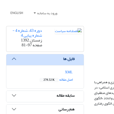
ورود به سامانه
ENGLISH
دوره 43، شماره 4 -
شماره پیاپی 4
زمستان 1392
صفحه
81-97
فایل ها
XML
اصل مقاله
270.52 K
ی، اسلام‌ستیزی و همراهی با
اری اسلامی» در
دهای منطقه‏ای
سابقه مقاله
و اتخاذ «الگوی
 الگوی رفتاری
هم رسانی