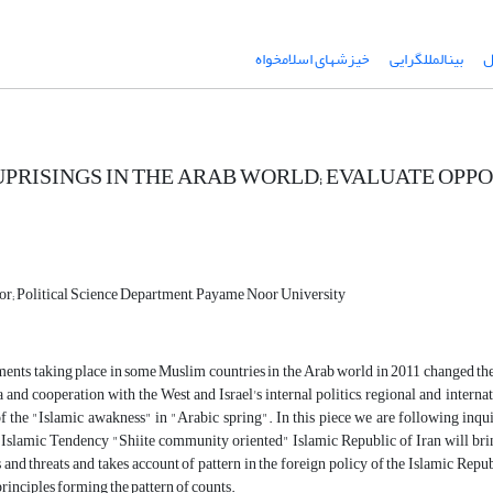
ل
بین‏الملل‏گرایی
خیزش‏های اسلام‏خواه
UPRISINGS IN THE ARAB WORLD; EVALUATE OPP
sor; Political Science Department, Payame Noor University
nts taking place in some Muslim countries in the Arab world in 2011 changed the po
and cooperation with the West and Israel's internal politics, regional and interna
f the "Islamic awakness" in "Arabic spring". In this piece we are following inqui
e Islamic Tendency "Shiite community oriented" Islamic Republic of Iran will bring
 and threats and takes account of pattern in the foreign policy of the Islamic Re
principles forming the pattern of counts.