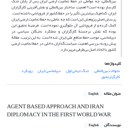
بین‌المللی، چه عواملی در حفظ تمامیت ارضی ایران پس از پایان جنگ
کارساز بوده است؟ اهمیت ساختار بین‌المللی و نقش‌آفرینی کارگزاران
ایران، کدام‌یک بیشترین تأثیر را در حفظ کشور از فروپاشی داشته است.
پرسش اصلی پژوهش این است که چه عاملی به حفظ تمامیت ارضی ایران
کمک کرده و از فروپاشی آن جلوگیری نموده است. فرضیۀ تحقیق این
بوده که نقش برجستۀ کارگزاران و عملکرد نخبگان سیاسی در
دیپلماسی، موجب حفظ منافع ملی ایران شده است. به این ترتیب، مقالۀ
پیش رو به بررسی اهمیت سیاست‌گذاران داخلی در حفظ تمامیت ارضی
کشور با اتخاذ اصل بی‌طرفی می‌پردازد.
کلیدواژه‌ها
تحولات بین‌المللی
جنگ جهانی اول
دیپلماسی ایران
رویکرد
کارگزارمحور
عنوان مقاله
English
AGENT BASED APPROACH AND IRAN
DIPLOMACY IN THE FIRST WORLD WAR
نویسندگان
English