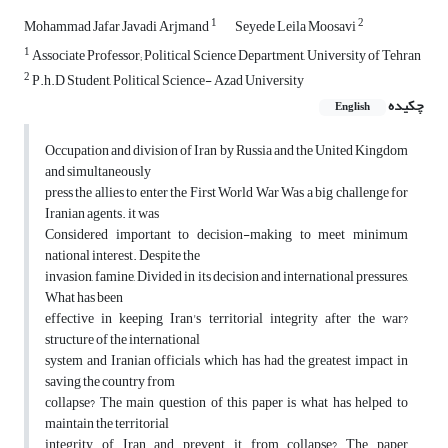
1
2
Mohammad Jafar Javadi Arjmand
Seyede Leila Moosavi
1
Associate Professor; Political Science Department, University of Tehran
2
P.h.D Student, Political Science- Azad University
چکیده
English
Occupation and division of Iran by Russia and the United Kingdom
and simultaneously
press the allies to enter the First World War Was a big challenge for
Iranian agents. it was
Considered important to decision-making to meet minimum
national interest. Despite the
invasion, famine, Divided in its decision and international pressures,
What has been
effective in keeping Iran's territorial integrity after the war?
structure of the international
system and Iranian officials which has had the greatest impact in
saving the country from
collapse? The main question of this paper is what has helped to
maintain the territorial
integrity of Iran and prevent it from collapse? The paper