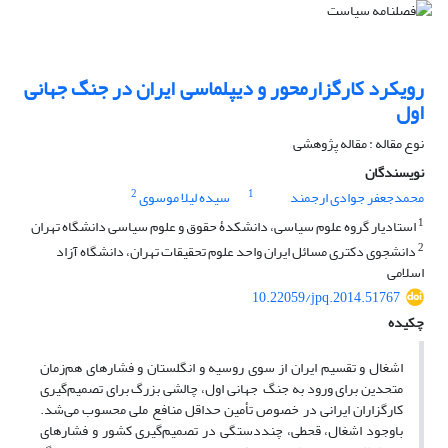
رویکرد کارگزارمحور و دیپلماسی ایران در جنگ جهانی
اول
نوع مقاله : مقاله پژوهشی
نویسندگان
2
1
محمدجعفر جوادی ارجمند
سیده لیلا موسوی
1
استادیار گروه علوم سیاسی، دانشکدۀ حقوق و علوم سیاسی دانشگاه تهران
2
دانشجوی دکتری مسائل ایران واحد علوم تحقیقات تهران، دانشگاه آزاد
اسلامی
10.22059/jpq.2014.51767
چکیده
اشغال و تقسیم ایران از سوی روسیه و انگلستان و فشارهای هم‌زمان
متحدین برای ورود به جنگ جهانی اول، چالشی بزرگ برای تصمیم‌گیری
کارگزاران ایرانی در خصوص تأمین حداقل منافع ملی محسوب می‌شد.
باوجود اشغال، قحطی، چند‌دستگی در تصمیم‌گیری کشور و فشارهای