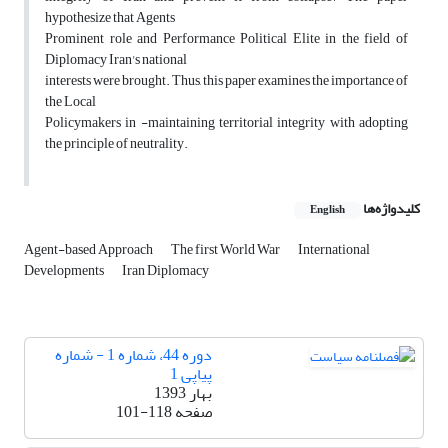
hypothesize that Agents
Prominent role and Performance Political Elite in the field of
Diplomacy Iran's national
interests were brought. Thus, this paper examines the importance of
the Local
Policymakers in -maintaining territorial integrity with adopting
the principle of neutrality.
کلیدواژه‌ها
English
Agent-based Approach
The first World War
International
Developments
Iran Diplomacy
دوره 44، شماره 1 - شماره
پیاپی 1
بهار 1393
صفحه
101-118