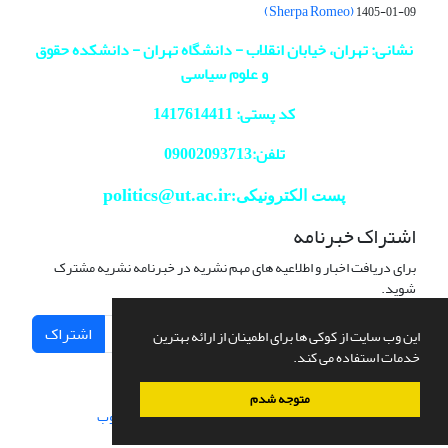
(Sherpa Romeo)
1405-01-09
نشانی: تهران، خیابان انقلاب - دانشگاه تهران - دانشکده حقوق
و علوم سیاسی
کد پستی: 1417614411
تلفن:09002093713
politics@ut.ac.ir
پست الکترونیکی:
اشتراک خبرنامه
برای دریافت اخبار و اطلاعیه های مهم نشریه در خبرنامه نشریه مشترک
شوید.
اشتراک
این وب سایت از کوکی ها برای اطمینان از ارائه بهترین
خدمات استفاده می کند.
متوجه شدم
سامانه مدیریت نشریات علمی.
طراحی و پیاده سازی از
سیناوب