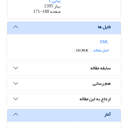
پیاپی 1
بهار 1395
صفحه
171-188
فایل ها
XML
اصل مقاله
211.96 K
سابقه مقاله
هم رسانی
ارجاع به این مقاله
آمار