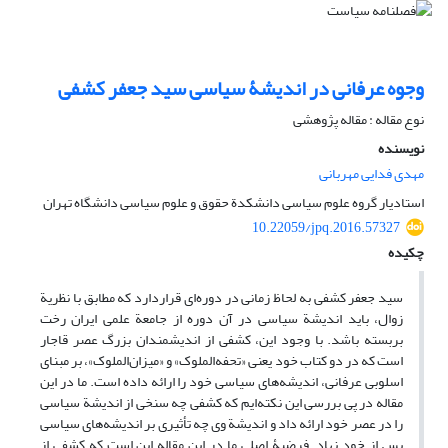
وجوه عرفانی در اندیشۀ سیاسی سید جعفر کشفی
نوع مقاله : مقاله پژوهشی
نویسنده
مهدی فدایی مهربانی
استادیار گروه علوم سیاسی دانشکدة حقوق و علوم سیاسی دانشگاه تهران
10.22059/jpq.2016.57327
چکیده
سید جعفر کشفی به لحاظ زمانی در دوره‌ای قراردارد که مطابق با نظریة
زوال، باید اندیشة سیاسی در آن دوره از جامعة علمی ایران رخت
بربسته باشد. با وجود این، کشفی از اندیشمندان بزرگ عصر قاجار
است که در دو کتاب خود یعنی «تحفه‌الملوک» و «میزان‌الملوک»، بر مبنای
اسلوبی عرفانی، اندیشه‌های سیاسی خود را ارائه داده است. ما در این
مقاله در پی بررسی این نکته‌ایم که کشفی چه سنخی از اندیشة سیاسی
را در عصر خود ارائه داد و اندیشة وی چه تأثیری بر اندیشه‌های سیاسی
پس از خود نهاد. فرضیۀ اصلی ما در این مقاله این است که کشفی از