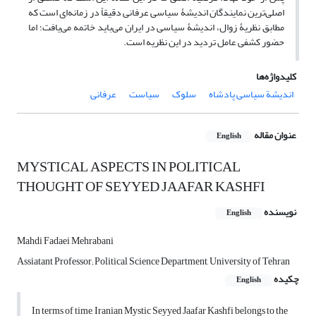
اصلی‌ترین نمایندگان اندیشۀ سیاسی عرفانی دقیقاً در زمانه‌ای است که
مطابق نظریۀ زوال، اندیشۀ سیاسی در ایران می‌باید خاتمه می‌یافت؛ اما
حضور کشفی عامل تردید در این نظریه است.
کلیدواژه‌ها
اندیشة سیاسی پادشاه
سلوک
سیاست
عرفانی
عنوان مقاله
English
MYSTICAL ASPECTS IN POLITICAL
THOUGHT OF SEYYED JAAFAR KASHFI
نویسنده
English
Mahdi Fadaei Mehrabani
Assiatant Professor; Political Science Department, University of Tehran
چکیده
English
In terms of time, Iranian Mystic Seyyed Jaafar Kashfi belongs to the