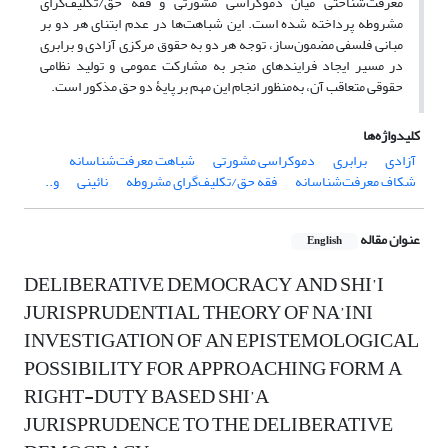
معرفت‌شناختی میان دموکراسی مشورتی و فقه حق/تکلیف‌گرای
مشروطه پرداخته شده است. این شباهت‌ها در عدم ابتنای هر دو بر
مبانی فلسفی مضمون‌ساز، توجه هر دو به حقوق مرکزی آزادی و برابری
در مسیر ایجاد فرایندهای منجر به مشارکت عمومی و تولید نظامی
حقوقی متعاقب آن، به‌منظور انجام این مهم بر پایۀ دو حق مذکور است.
کلیدواژه‌ها
آزادی
برابری
دموکراسی مشورتی
شباهت معرفت‌شناسانه
شکاف معرفت‌شناسانه
فقه حق/تکلیف‌گرای مشروطه
نائینی
و..
عنوان مقاله
English
DELIBERATIVE DEMOCRACY AND SHI’I
JURISPRUDENTIAL THEORY OF NA’INI
INVESTIGATION OF AN EPISTEMOLOGICAL
POSSIBILITY FOR APPROACHING FORM A
RIGHT-DUTY BASED SHI’A
JURISPRUDENCE TO THE DELIBERATIVE