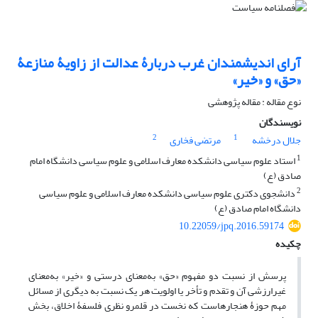
آرای اندیشمندان غرب دربارۀ عدالت ‌از زاویۀ منازعۀ
«حق» و «خیر»
نوع مقاله : مقاله پژوهشی
نویسندگان
2
1
جلال درخشه
مرتضی فخاری
1
استاد علوم سیاسی دانشکده معارف اسلامی و علوم سیاسی دانشگاه امام
صادق (ع)
2
دانشجوی دکتری علوم سیاسی دانشکده معارف اسلامی و علوم سیاسی
دانشگاه امام صادق (ع)
10.22059/jpq.2016.59174
چکیده
پرسش از نسبت دو مفهوم «حق» به‌معنای درستی و «خیر» به‌معنای
غیرارزشی آن و تقدم و تأخر یا اولویت هر یک نسبت به دیگری از مسائل
مهم حوزۀ هنجارهاست که نخست در قلمرو نظری فلسفۀ اخلاق، بخش