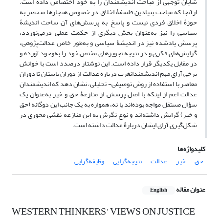
شایان توجهی از مباحث اندیشمندان را به خود اختصاص داده است.
ازآنجا که مباحث بنیادین فلسفۀ اخلاق در خصوص هنجارها منحصر به
حوزۀ اخلاق فردی نیست و پاسخ به پرسش‌های آن ساحت اندیشۀ
سیاسی را نیز به‌عنوان بخش دیگری از حکمت عملی درمی‌نوردد،
پرسش یادشده نیز در اندیشۀ سیاسی و به‌طور خاص عدالت‌پژوهی،
گرایش‌های فکری و در نتیجه تجویزهای مختص خود را به‌وجود آورده و
در مقابل یکدیگر قرار داده است. این نوشتار درصدد است با خوانش
برخی آرای مهم اندیشمندانغرب درباره عدالت از دوران باستان تا دوران
معاصر با استفاده از روش توصیفی- تحلیلی، نشان دهد که اندیشمندان
عدالت اعم از اینکه با اصل پرسش از منازعۀ حق و خیر به‌عنوان یک
سؤال مستقل مواجه بوده‌اند یا نه، همواره به یک جانب این دوگانه (حق
و خیر) گرایش داشته‌اند و نوع نگرش به این منازعه نقشی محوری در
شکل‌گیری آرای ایشان دربارۀ عدالت داشته است.
کلیدواژه‌ها
حق
خیر
عدالت
نتیجه‌گرایی
وظیفه‌گرایی
عنوان مقاله
English
WESTERN THINKERS' VIEWS ON JUSTICE