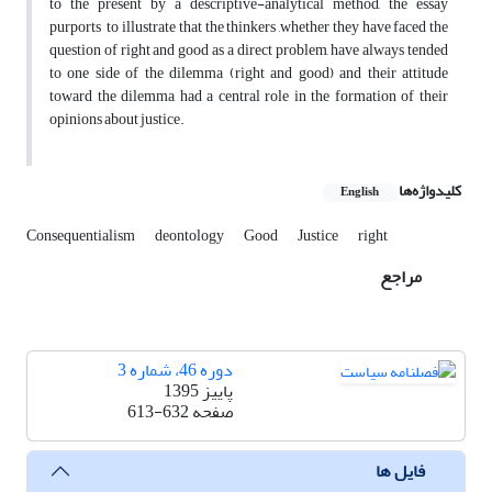
to the present by a descriptive-analytical method, the essay
purports to illustrate that the thinkers ,whether they have faced the
question of right and good as a direct problem, have always tended
to one side of the dilemma (right and good) and their attitude
toward the dilemma had a central role in the formation of their
opinions about justice.
کلیدواژه‌ها
English
Consequentialism
deontology
Good
Justice
right
مراجع
دوره 46، شماره 3
پاییز 1395
صفحه
613-632
فایل ها