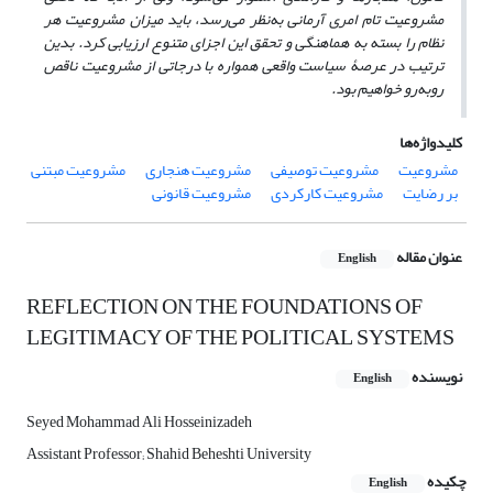
مشروعیت تام امری آرمانی به
نظر می
رسد، باید میزان مشروعیت هر
نظام را بسته به هماهنگی و تحقق این اجزای متنوع ارزیابی کرد. بدین
ترتیب در عرصۀ سیاست واقعی همواره با درجاتی از مشروعیت ناقص
روبه
رو خواهیم بود.
کلیدواژه‌ها
مشروعیت
مشروعیت توصیفی
مشروعیت هنجاری
مشروعیت مبتنی
بر رضایت
مشروعیت کارکردی
مشروعیت قانونی
عنوان مقاله
English
REFLECTION ON THE FOUNDATIONS OF
LEGITIMACY OF THE POLITICAL SYSTEMS
نویسنده
English
Seyed Mohammad Ali Hosseinizadeh
Assistant Professor; Shahid Beheshti University
چکیده
English