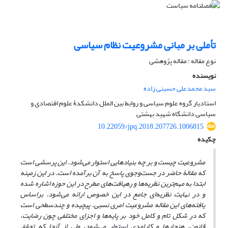
تأملی بر مبانی مشروعیت نظام سیاسی
نوع مقاله : مقاله پژوهشی
نویسنده
سید محمدعلی حسینی زاده
استادیار گروه علوم سیاسی و روابط بین الملل دانشکدۀ علوم اقتصادی و
سیاسی دانشگاه شهید بهشتی
10.22059/jpq.2018.207726.1006815
چکیده
مشروعیت چیست و بر چه بنیادهایی استوار می
شود. این پرسشی است
که مقالۀ حاضر در جست
وجوی پاسخ به آن برآمده است. در این زمینه
ابتدا به مهم
ترین نظریه
ها و رهیافت
های مطرح در این حوزه اشاره شده
و در نهایت نظریه
ای جامع در این خصوص ارائه می
شود. براساس
یافته
های این مقاله مشروعیت امری نسبی، پیچیده و چندسطحی است
که در شکل تام و کامل خود بر پایه
ها و اجزای مختلفی چون رضایت،
قانون، هنجارها و کارامدی استوار می
شود، ولی از آنجا که تحقق