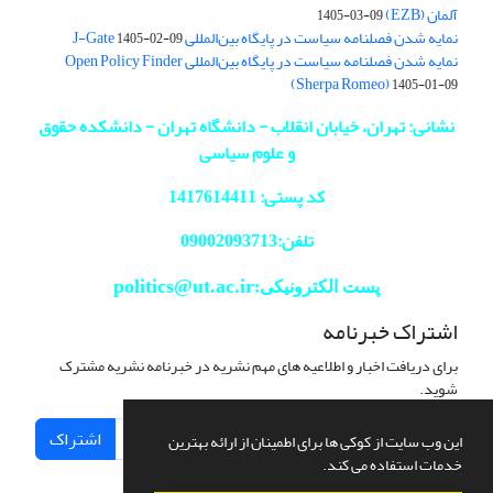
آلمان (EZB)
1405-03-09
نمایه شدن فصلنامه سیاست در پایگاه بین‌المللی J-Gate
1405-02-09
نمایه شدن فصلنامه سیاست در پایگاه بین‌المللی Open Policy Finder
(Sherpa Romeo)
1405-01-09
نشانی: تهران، خیابان انقلاب - دانشگاه تهران - دانشکده حقوق
و علوم سیاسی
کد پستی: 1417614411
تلفن:09002093713
politics@ut.ac.ir
پست الکترونیکی:
اشتراک خبرنامه
برای دریافت اخبار و اطلاعیه های مهم نشریه در خبرنامه نشریه مشترک
شوید.
اشتراک
این وب سایت از کوکی ها برای اطمینان از ارائه بهترین
خدمات استفاده می کند.