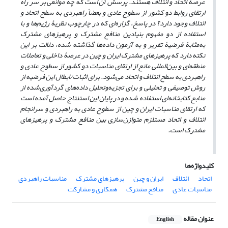
عرصۀ اتحاد و ائتلاف هستند. پرسش آن است که چه موانعی بر سر راه
ارتقای روابط دو کشور از سطوح عادی و بعضاً راهبردی به سطح اتحاد و
ائتلاف وجود دارد؟
در پاسخ، گزاره‌ای که در چارچوب نظریۀ رژیم‌ها و با
استفاده از دو مفهوم بنیادین منافع مشترک و پرهیزهای مشترک
به‌مثابۀ فرضیۀ تقریر و به آزمون داده‌ها گذاشته شده، دلالت بر این
نکته دارد که پرهیزهای مشترک ایران و چین در عرصۀ داخلی و تعاملات
منطقه‌ای و بین‌المللی مانع از ارتقای مناسبات دو کشور از سطوح عادی و
راهبردی به سطح ائتلاف و اتحاد می‌شود. برای اثبات/ابطال این فرضیه از
روش
توصیفی و تحلیلی و برای تجزیه‌وتحلیل
داده‌های گردآوری‌شده از
منابع کتابخانه‌ای استفاده شده و در پایان این استنتاج حاصل آمده است
که
ارتقای مناسبات ایران و چین از سطوح عادی به راهبردی و سرانجام
ائتلاف و اتحاد مستلزم متوازن‌سازی بین منافع مشترک و پرهیزهای
مشترک است.
کلیدواژه‌ها
اتحاد
ائتلاف
ایران و چین
پرهیزهای مشترک
مناسبات راهبردی
مناسبات عادی
منافع مشترک
همکاری و مشارکت
عنوان مقاله
English