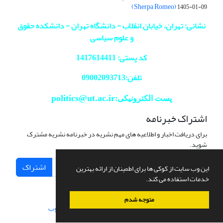
(Sherpa Romeo)
1405-01-09
نشانی: تهران، خیابان انقلاب - دانشگاه تهران - دانشکده حقوق
و علوم سیاسی
کد پستی: 1417614411
تلفن:09002093713
politics@ut.ac.ir
پست الکترونیکی:
اشتراک خبرنامه
برای دریافت اخبار و اطلاعیه های مهم نشریه در خبرنامه نشریه مشترک
شوید.
اشتراک
این وب سایت از کوکی ها برای اطمینان از ارائه بهترین
خدمات استفاده می کند.
متوجه شدم
سامانه مدیریت نشریات علمی.
طراحی و پیاده سازی از
سیناوب