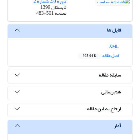
دوره 50، شماره 2
تابستان 1399
صفحه
483-501
فایل ها
XML
اصل مقاله
905.04 K
سابقه مقاله
هم رسانی
ارجاع به این مقاله
آمار