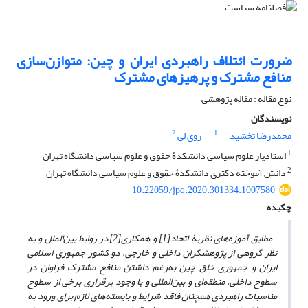
ضرورت ائتلاف راهبردی ایران و چین: متوازن‌سازی
منافع مشترک و پرهیزهای مشترک
نوع مقاله : مقاله پژوهشی
نویسندگان
2
1
محمدرضا تخشید
روی لی
1
استادیار علوم سیاسی دانشکدۀ حقوق و علوم سیاسی دانشگاه تهران
2
دانش آموخته دکتری دانشکدۀ حقوق و علوم سیاسی دانشگاه تهران
10.22059/jpq.2020.301334.1007580
چکیده
مطابق آموزه‌های نظریۀ اتحاد[1] و همکاری[2] در روابط بین‌‌الملل و به
نظر گروهی از پژوهشگران داخلی و خارجی، دو کشور جمهوری اسلامی
ایران و جمهوری خلق چین به‌رغم داشتن منافع مشترک فراوان در
سطوح داخلی، منطقه‌ای و بین‌المللی و با وجود برقراری برخی از سطوح
مناسبات راهبردی همچنان فاقد شرایط و بایسته‌های لازم برای ورود به