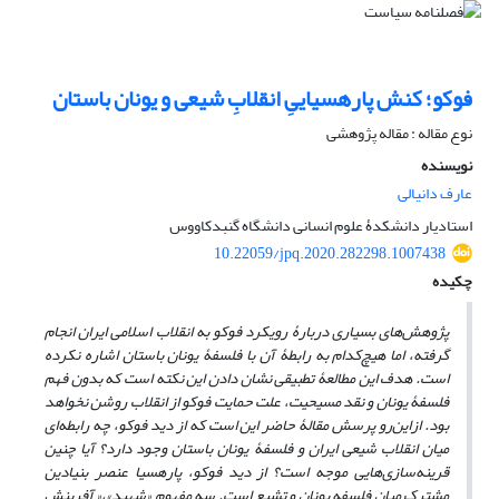
فوکو؛ کنش پارهسیاییِ انقلابِ شیعی و یونان باستان
نوع مقاله : مقاله پژوهشی
نویسنده
عارف دانیالی
استادیار دانشکدۀ علوم انسانی دانشگاه گنبدکاووس
10.22059/jpq.2020.282298.1007438
چکیده
پژوهش‌های بسیاری دربارۀ رویکرد فوکو به انقلاب اسلامی ایران انجام
گرفته، اما هیچ‌کدام به رابطۀ آن با فلسفۀ یونان باستان اشاره نکرده
است. هدف این مطالعۀ تطبیقی نشان دادن این نکته است که بدون فهم
فلسفۀ یونان و نقد مسیحیت، علت حمایت فوکو از انقلاب روشن نخواهد
بود. ازاین‌رو پرسش مقالۀ حاضر این است که از دید فوکو، چه رابطه‌ای
میان انقلاب شیعی ایران و فلسفۀ یونان باستان وجود دارد؟ آیا چنین
قرینه‌سازی‌هایی موجه است؟ از دید فوکو، پارهسیا عنصر بنیادین
مشترک میان فلسفه یونان و تشیع است. سه مفهوم «شهید»،« آفرینش