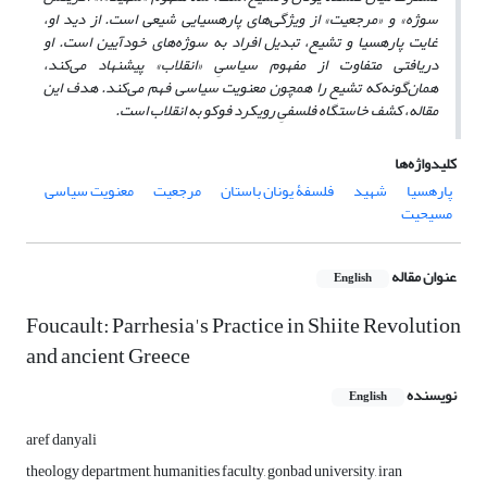
سوژه» و «مرجعیت» از ویژگی‌های پارهسیایی شیعی است. از دید او،
غایت پارهسیا و تشیع، تبدیل افراد به سوژه‌های خودآیین است. او
دریافتی متفاوت از مفهوم سیاسیِ «انقلاب» پیشنهاد می‌کند،
همان‌گونه‌که تشیع را همچون معنویت سیاسی فهم می‌کند. هدف این
مقاله، کشف خاستگاه فلسفیِ رویکرد فوکو به انقلاب است.
کلیدواژه‌ها
پارهسیا
شهید
فلسفۀ یونان باستان
مرجعیت
معنویت سیاسی
مسیحیت
عنوان مقاله
English
Foucault: Parrhesia's Practice in Shiite Revolution
and ancient Greece
نویسنده
English
aref danyali
theology department, humanities faculty, gonbad university, iran