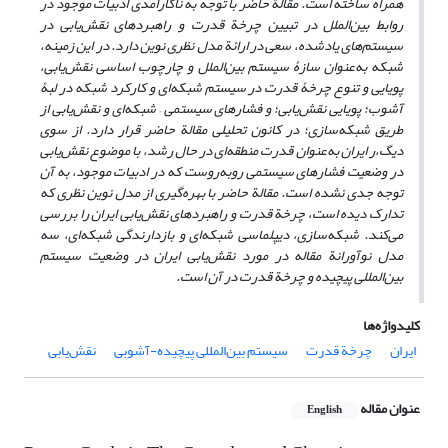
همراه ساخته است. مقالة حاضر با توجه به ناکارامدی ادبیات موجود در
روابط بین‌الملل در تبیین چرخة قدرت و راهبردهای نقش‌یابی در
سیستم‌های یادشده، سعی در ارائة مدل نظری نوین دارد. در این زمینه،
شبکه به
عنوان سازۀ سیستم بین
الملل و چارچوب اساسی نقش
یابی،
پویایی و تنوع چرخۀ قدرت در سیستم شبکه
ای و کارکرد شبکه در لبۀ
آشوب؛ پویایی نقش
یابی؛ و فشارهای سیستمی
–
شبکه
ای و نقش
یابی از
طریق شبکه‌سازی؛ در کانون تحلیلی مقالة حاضر قرار دارد. از سوی
دیگ،ر ایران به‌عنوان قدرت منطقه
ای در حال رشد، با موضوع نقش‌یابی
در وضعیت فشارهای سیستمی روبه‌روست که در ادبیات موجود، به آن
توجه جدی نشده است. مقالة حاضر با بهره‌گیری از مدل نوین نظری که
تدارک دیده است، چرخة قدرت و راهبردهای نقش‌یابی ایران را بررسی
می‌کند. شبکه‌سازی، دیپلماسی شبکه‌ای و بازدارندگی شبکه
ای، سه
مدل نوآورانة مقاله در مورد نقش‌یابی ایران در وضعیت سیستم
بین‌المللی پیچیده و چرخة قدرت در آن است.
کلیدواژه‌ها
ایران
چرخة قدرت
سیستم بین‌المللی پیچیده-آشوبی
نقش‌یابی
عنوان مقاله
English