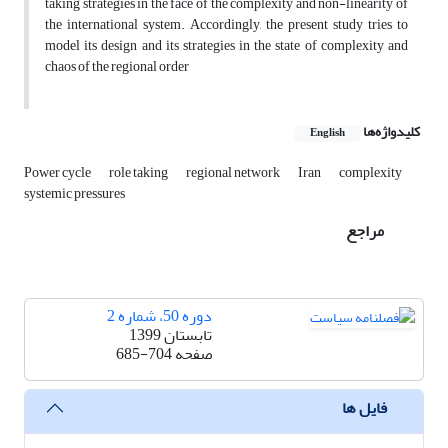
taking strategies in the face of the complexity and non-linearity of
the international system. Accordingly, the present study tries to
model its design and its strategies in the state of complexity and
chaos of the regional order
کلیدواژه‌ها
English
Power cycle
role taking
regional network
Iran
complexity
systemic pressures
مراجع
دوره 50، شماره 2
تابستان 1399
صفحه
685-704
فایل ها