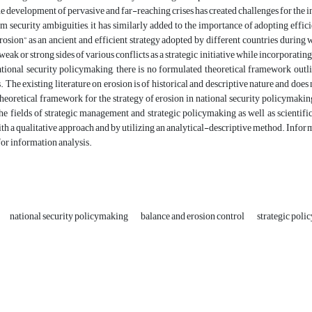
e development of pervasive and far-reaching crises has created challenges for the i
om security ambiguities, it has similarly added to the importance of adopting effic
rosion” as an ancient and efficient strategy adopted by different countries during wa
weak or strong sides of various conflicts as a strategic initiative while incorporati
ational security policymaking, there is no formulated theoretical framework outli
ls. The existing literature on erosion is of historical and descriptive nature and do
theoretical framework for the strategy of erosion in national security policymakin
the fields of strategic management and strategic policymaking as well as scientifi
ith a qualitative approach and by utilizing an analytical-descriptive method. Inform
or information analysis.
national security policymaking
balance and erosion control
strategic pol