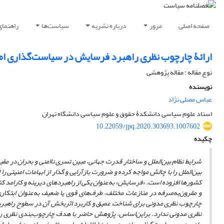
صفحه اصلی
مرور
درباره نشریه
سیاست‌ها
راهنمای
ارائۀ چارچوب نظری راهبرد فرسایش در سیاست‌گذاری ام
نوع مقاله : مقاله پژوهشی
نویسنده
عباس مصلی نژاد
استاد علوم سیاسی دانشکدۀ حقوق و علوم سیاسی دانشگاه تهران
10.22059/jpq.2020.303693.1007602
چکیده
شرایط نظام بین
الملل و ساختار قدرت جهانی، مبین تسری ناامنی و بحران در مق
بین
الملل را با چالش مواجه کرده و ضرورت بازآرایی و گذار از ابهامات امنیتی را
کشورها افزوده است. «فرسایش» به‌عنوان یکی از راهبردهای دیرینه و کارامد کشو
و مقرون‌به‌صرفه در منازعات مختلف، طرف
های قوی یا ضعیف به
عنوان ابتکار
چارچوب نظری مدونی برای شناخت عمیق و کاربرد اثربخش آن در سطوح راهبردی، 
نظری مدونی ندارد. براین
اساس، پژوهش حاضر با هدف چارچوب‌بندی نظری 