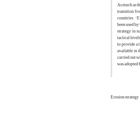
As much as th
transition fr
countries. “E
been used by 
strategy in n
tactical leve
to provide a 
available in 
carried out w
was adopted f
Erosion strategy