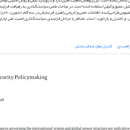
ش سامان یافته است. این پژوهش ماهیت نظری دارد و با رویکرد کیفی و روش تحلیلی توصیف
تحلیل عمیق و کیفی استفاده شده است. در مباحث علمی سیاست
گذاری به رهیافت فراین
می طراحی‌شده، اطلاعات علمی و تاریخی راهبرد فرسایش در سه گام «تدوین»، «اجرا» و
 و «کنترل و بازخورد» است، متناظر با مراحل فرایندی سیاست
گذاری امنیت ملی چار
اهبردی
کنترل موازنه و فرسایش
ecurity Policymaking
jad
nces governing the international system and global power structure are indicative of 