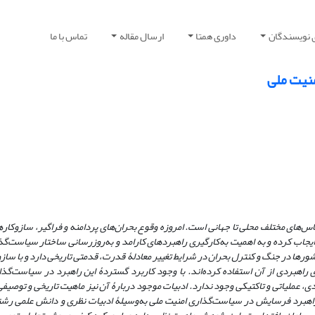
 نویسندگان
داوری همتا
ارسال مقاله
تماس با ما
نیت ملی
یاس
های مختلف محلی تا جهانی است. امروزه وقوع بحران
های پردامنه و فراگیر، سازوکاره
 ایجاب کرده و به اهمیت به
کارگیری راهبردهای کارامد و به
روزرسانی ساختار سیاست
گذ
رها در جنگ و کنترل بحران در شرایط تغییر معادلۀ قدرت، قدمتی تاریخی دارد و با سازو
ی راهبردی از آن استفاده کرده
اند. با وجود کاربرد گستردۀ این راهبرد در سیاست‌گذا
عملیاتی و تاکتیکی وجود ندارد. ادبیات موجود دربارۀ آن نیز ماهیت تاریخی و توصیفی
راهبرد فرسایش در سیاست
گذاری امنیت ملی به
وسیلۀ ادبیات نظری و دانش علمی رشت