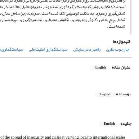
راهبردی و سیاست
گذاری راهبردی و نیز اطلاعات علمی و تاریخی راهبرد فرسای
است. داده
ها با روش کتابخانه
ای گردآوری‌ شده و در تجزیه
وتحلیل اطلاعات از 
شکل
گیری راهبرد، به مکتب توصیفی اتکا شده است. سرانجام براساس مدل مفهو
شامل پنج بخش «کاوش مفهومی»، «کاوش محیطی»، «تصمیم
گیری»، «پیاده
سازی»
شده است.
کلیدواژه‌ها
چارچوب نظری
راهبرد فرسایش
سیاستگذاری امنیت ملی
سیاستگذاری ر
عنوان مقاله
English
نویسنده
English
چکیده
English
the spread of insecurity and crisis at varying local to international scales.