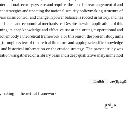
nternational security systems and requires the need for rearrangement of and
ient strategies and updating the national security policymaking structure of
rs, crisis control, and change in power balance is rooted in history, and has
ng efficient and economical mechanisms. Despite the wide applications of this
ning its deep knowledge and effective use at the strategic, operational and
es not embody a theoretical framework. For this reason, the present study aims
g through review of theoretical literature and tapping scientific knowledge
c and historical information on the erosion strategy. The present study was
ation was gathered on a library basis, and a deep qualitative analysis method
کلیدواژه‌ها
English
icymaking
theoretical framework
مراجع