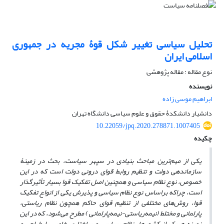
تحلیل سیاسی تغییر شکل قوۀ مجریه در جمهوری
اسلامی ایران
نوع مقاله : مقاله پژوهشی
نویسنده
ابراهیم موسی زاده
دانشیار دانشکدۀ حقوق و علوم سیاسی دانشگاه تهران
10.22059/jpq.2020.278871.1007405
چکیده
یکی از مهم‌ترین مباحث بنیادی در سپهر سیاست، بحث در زمینۀ
سازماندهی دولت و تنظیم روابط قوای درونی دولت است که در این
خصوص، نوع نظام سیاسی و همچنین اصل تفکیک قوا بسیار تأثیرگذار
است، چراکه براساس نوع نظام سیاسی و پذیرش یکی از انواع تفکیک
قوا، روش‌های مختلفی از تنظیم قوای حاکم همچون نظام ریاستی،
پارلمانی و مختلط (نیمه‌ریاستی-نیمه‌پارلمانی ) مطرح می‌شود، که در این
زمینه هریک از کشورها، نظام سیاسی و ساختاری خاصی را طراحی و