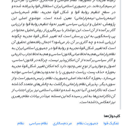
ترسیم کرده‌اند. در جمهوری اسلامی ایران، استقلال قوا پذیرفته شده و
در سطح تنظیم روابط قوا و شکل قوۀ مجریه، نظام شبه‌ریاستی
(نیمه‌ریاستی-نیمه‌پارلمانی) معین شده است. موضوع اصلی این
پژوهش، تحلیل و ارزیابی سیاسی تغییر نحوۀ تنظیم روابط قوا و ارزیابی
آثار برآمده از آن است. این نوشتار با بهره‌گیری از روش تحلیل محتوا در
پی پاسخگویی به این پرسش است که تغییر شکل قوۀ مجریه چگونه
ارزیابی شده و چه آثاری بر آن بار می‌شود؟ اجمال یافته‌های تحقیق آن
است که تغییر شکل قوۀ مجریه و روابط قوا در جمهوری اسلامی ایران به
نظام پارلمانی هم به لحاظ مبانی قانون اساسی و هم به لحاظ تجارب تاریخی
و آثار سیاسی برآمده از آن امکان‌پذیر نیست، چراکه در قانون اساسی،
اصول و موازینی از نوع نص وجود دارد که امکان تغییر شکل قوۀ مجریه
به‌ویژه حذف پست ریاست جمهوری را با محدودیت‌های اساسی مواجه
می‌سازد، به‌ویژه آنکه نماد اصلی جمهوریت نظام، رئیس‌جمهور است و از
سوی دیگر، پذیرش نظام پارلمانی بازگشت به چالش‌های متعدد گذشته
است که ناکارامدی آنها تجربه شده و انقلاب اسلامی نیز برای اجتناب از
آن ناکارامدی‌ها به ثمر رسیده که این مسئله عیناً در بیانات مقام رهبری
نیز انعکاس داشته است.
کلیدواژه‌ها
تفکیک قوا
جمهوریت نظام
مردم‌سالاری
نظام سیاسی
نظام