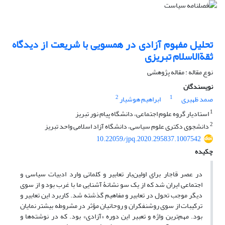
تحلیل مفهوم آزادی در همسویی با شریعت از دیدگاه
ثقة‌الاسلام تبریزی
نوع مقاله : مقاله پژوهشی
نویسندگان
2
1
صمد ظهیری
ابراهیم هوشیار
1
استادیار گروه علوم اجتماعی، دانشگاه پیام نور تبریز
2
دانشجوی دکتری علوم سیاسی، دانشگاه آزاد اسلامی واحد تبریز
10.22059/jpq.2020.295837.1007542
چکیده
در عصر قاجار برای اولین‌بار تعابیر و کلماتی وارد ادبیات سیاسی و
اجتماعی ایران شد که از یک سو نشانۀ آشنایی ما با غرب بود و از سوی
دیگر موجب تحول در تعابیر و مفاهیم گذشته شد. کاربرد این تعابیر و
ترکیبات از سوی روشنفکران و روحانیان مؤثر در مشروطه بیشتر نمایان
بود. مهم‌ترین واژه و تعبیر این دوره «آزادی» بود. که در نوشته‌ها و