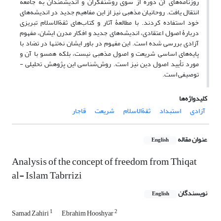
روزنامه‌های آن دوره از سوی روشنفکران و اندیشمندان به جامعه
انتقال یافت. روحانیان مذهبی نیز از این مفاهیم جدید در اندیشه‌های
خود استفاده کردند. با مطالعۀ آثار و کتاب‌های ثقة‌الاسلام تبریزی
دربارۀ اصول اعتقادی، اندیشه‌های جدید و افکار مدرن ایشان، مفهوم
آزادی بررسی شده است. این مفهوم در باور ایشان نه‌تنها در تضاد با
پایه‌های اساسی شریعت و اصول مذهبی نیست، بلکه همسو با آن و
مورد تأیید اصول دین نیز است. روش‌شناسی این پژوهش تحلیلی -
توصیفی است.
کلیدواژه‌ها
آزادی
استبداد
ثقة‌الاسلام
شریعت
قاجار
عنوان مقاله
English
Analysis of the concept of freedom from Thiqat
al- Islam Tabrrizi
نویسندگان
English
1
2
Samad Zahiri
Ebrahim Hooshyar