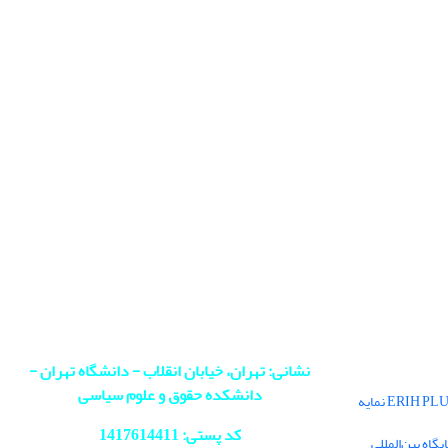
نشانی: تهران، خیابان انقلاب - دانشگاه تهران -
دانشکده حقوق و علوم سیاسی
فصلنامه سیاست در پایگاه بین‌المللی ERIH PLUS نمایه
کد پستی: 1417614411
اه بین‌المللی