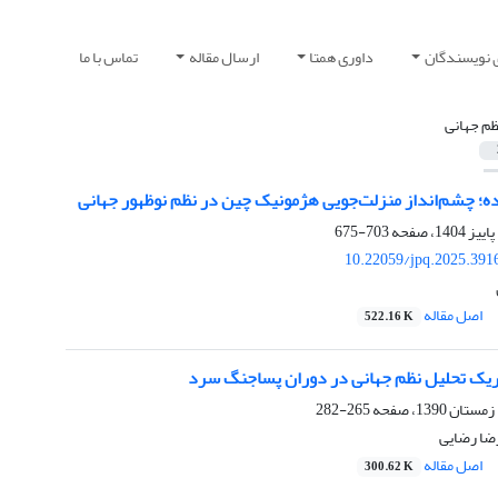
 نویسندگان
داوری همتا
ارسال مقاله
تماس با ما
ظم جهانی
ده؛ چشم‌انداز منزلت‌جویی هژمونیک چین در نظم نوظهور جهانی
703-675
10.22059/jpq.2025.391
اصل مقاله
522.16 K
وریک تحلیل نظم جهانی در دوران پساجنگ سرد
265-282
رضا رضایی
اصل مقاله
300.62 K