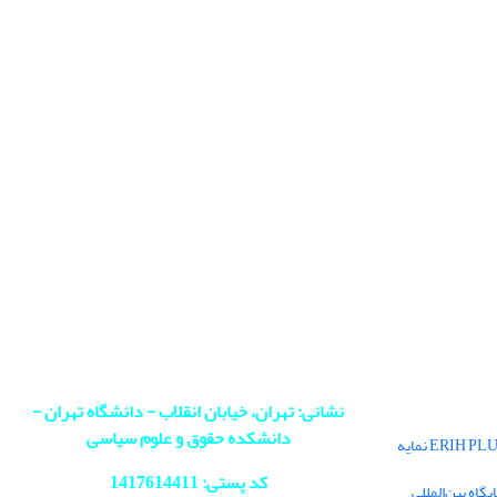
نشانی: تهران، خیابان انقلاب - دانشگاه تهران -
دانشکده حقوق و علوم سیاسی
فصلنامه سیاست در پایگاه بین‌المللی ERIH PLUS نمایه
کد پستی: 1417614411
اه بین‌المللی