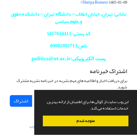
(Sherpa Romeo)
1405-01-09
نشانی: تهران، خیابان انقلاب - دانشگاه تهران - دانشکده حقوق
و علوم سیاسی
کد پستی: 1417614411
تلفن:09002093713
politics@ut.ac.ir
پست الکترونیکی:
اشتراک خبرنامه
برای دریافت اخبار و اطلاعیه های مهم نشریه در خبرنامه نشریه مشترک
شوید.
اشتراک
این وب سایت از کوکی ها برای اطمینان از ارائه بهترین
خدمات استفاده می کند.
متوجه شدم
سامانه مدیریت نشریات علمی.
طراحی و پیاده سازی از
سیناوب