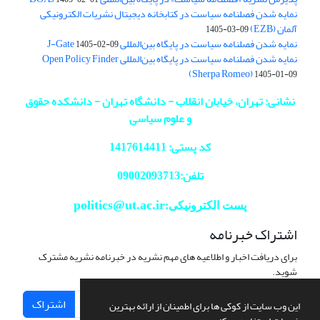
نمایه شدن فصلنامه سیاست در کتابخانه دیجیتال نشریات الکترونیکی
آلمان (EZB)
1405-03-09
نمایه شدن فصلنامه سیاست در پایگاه بین‌المللی J-Gate
1405-02-09
نمایه شدن فصلنامه سیاست در پایگاه بین‌المللی Open Policy Finder
(Sherpa Romeo)
1405-01-09
نشانی: تهران، خیابان انقلاب - دانشگاه تهران - دانشکده حقوق
و علوم سیاسی
کد پستی: 1417614411
تلفن:09002093713
politics@ut.ac.ir
پست الکترونیکی:
اشتراک خبرنامه
برای دریافت اخبار و اطلاعیه های مهم نشریه در خبرنامه نشریه مشترک
شوید.
اشتراک
این وب سایت از کوکی ها برای اطمینان از ارائه بهترین