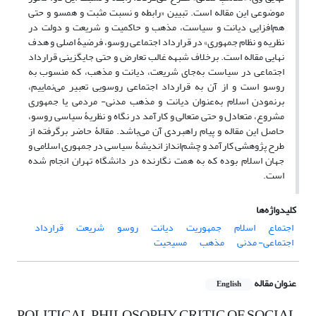
موضوعی این مقاله است. تبیین «رابطه و نسبت مثبت و همسو و حتی
هم‌افزایی دیانت و سیاست، مذهب و حاکمیت و شریعت و دولت در
نظریه و نظام جمهوری» در قرارداد اجتماعی روسو، فرضیۀ اصلی و هدف
نهایی مقاله است. برخلاف شبهه غالب تعارض و حتی جایگزینی قرارداد
اجتماعی در سیاست به‌جای شریعت، دیانت و مذهب، که منسوب به
روسو است و از آن به قرارداد اجتماعی روسویی تعبیر می‌نماییم،
برنمودن اسلام به‌عنوان دیانت و مذهب مدنی- مردمی یا جمهوری
مشروع، متعادل و حتی متعالی و کارآمد در نگاه و نظریۀ سیاسی روسو،
حاصل این مقاله و پیام راهبردی آن می‌باشد. مقالۀ حاضر برگرفته از
طرح پژوهشی کارآمد و چشم‌انداز اندیشۀ سیاسی در جمهوری اسلامی و
جهان اسلام بوده که به همت نگارنده در دانشگاه تهران انجام شده
است.
کلیدواژه‌ها
اجتماع
اسلام
جمهوریت
دیانت
روسو
شریعت
قرارداد
اجتماعی- مدنی
مذهب
مسیحیت
عنوان مقاله
English
POLITICAL PHILOSOPHY CRITIC OF SOCIAL