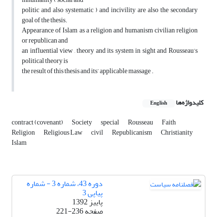
politic and also systematic ) and incivility are also the secondary
goal of the thesis.
Appearance of Islam as a religion and humanism civilian religion
or republican and
an influential view , theory and its system in sight and Rousseau’s
political theory is
the result of this thesis and its’ applicable massage .
کلیدواژه‌ها
English
contract (covenant)
Society
special
Rousseau
Faith
Religion
Religious Law
civil
Republicanism
Christianity
Islam
دوره 43، شماره 3 - شماره
پیاپی 3
پاییز 1392
صفحه
221-236