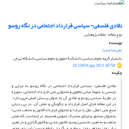
نقادی فلسفی- سیاسی قرارداد اجتماعی در نگاه روسو
نوع مقاله : مقاله پژوهشی
نویسنده
علیرضا صدرا
دانشیار گروه علوم سیاسی دانشکدۀ حقوق و علوم سیاسی دانشگاه تهران
10.22059/jpq.2013.36750
چکیده
نقادی فلسفی- سیاسی قرارداد اجتماعی در نگاه روسو به چرایی و
چیستی یا عموماً مبانی ماهوی و محتوایی متن قرارداد اجتماعی، به‌ویژه
در نظریۀ سیاسی روسو و نقادی آن به عنوان پرسش اصلی می‌پردازد.
در این مقاله فرای اصل قرارداد و چگونگی و نقش آن، در پی ردیابی
منبع متن (عقل، نقل یا عرف) و محتوای قرارداد(قانون و مذهب مدنی)
به‌عنوان منشور و میثاق مشترک عمومی هستیم. در اینجاست که نقش
مذهب و به تعبیر نخستین روسو «قانون مدنی» و قانون‌گذاری و در تعبیر
نهایی وی، «مذهبِ مدنی» مطرح می‌گردد. رابطه و نسبت این دو، محور