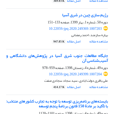
مشاهده مقاله
اصل مقاله
369.03 K
رژیم سازی چین در شرق آسیا
دوره 50، شماره 1، بهار 1399، صفحه
133-151
10.22059/jpq.2020.249369.1007203
بهاره سازمند، احمد رمضانی
مشاهده مقاله
اصل مقاله
947.85 K
جایگاه مطالعات جنوب شرق آسیا در پژوهش‌های دانشگاهی و
آسیب‌شناسی آن
دوره 49، شماره 4، زمستان 1398، صفحه
959-978
10.22059/jpq.2020.249399.1007204
علی باقری دولت ابادی، سید سجاد سجادی صفت
مشاهده مقاله
اصل مقاله
414.17 K
بایسته‌های برنامه‌ریزی توسعه با توجه به تجارب کشورهای منتخب:
با تأکید بر مادۀ 150 قانون برنامۀ پنجم توسعه
دوره 49، شماره 4، زمستان 1398، صفحه
1101-1120