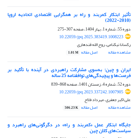
تأثیر ابتکار کمربند و راه بر همگرایی اقتصادی اتحادیه اروپا
(2010-2022)
دوره 55، شماره 1، بهار 1404، صفحه
307-275
10.22059/jpq.2025.383419.1008223
رکسانا نیکنامی، روح الله قندهاری
مشاهده مقاله
اصل مقاله
1.01 M
ایران و چین: به‌سوی مشارکت راهبردی در آینده با تأکید بر
فرصت‌ها و پیچیدگی‌های توافقنامه 25 ساله
دوره 52، شماره 4، زمستان 1401، صفحه
868-839
10.22059/jpq.2023.337242.1007905
علی اکبر جعفری، مهرداد فلاح
مشاهده مقاله
اصل مقاله
506.23 K
جایگاه ابتکار عمل «کمربند و راه» در دگرگونی‌های راهبرد و
سیاست‌های کلان چین