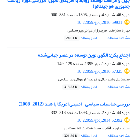
چین و الزامات توسعۀ روابط با آمریکای لاتین؛ (بررسی دورۀ ریاست
جمهوری هو جینتائو)
دوره 46، شماره 4، زمستان 1395، صفحه
881-900
10.22059/jpq.2016.59931
بهاره سازمند، فریبرز ارغوانی پیرسلامی
مشاهده مقاله
اصل مقاله
286.1 K
اجماع پکن؛ الگوی نوین توسعه در عصر جهانی‌شده
دوره 46، شماره 1، بهار 1395، صفحه
129-149
10.22059/jpq.2016.57325
محمدعلی شیرخانی، فریبرز ارغوانی پیرسلامی
مشاهده مقاله
اصل مقاله
313.53 K
بررسی مناسبات سیاسی- امنیتی امریکا با هند (2012-2008)
دوره 44، شماره 2، تابستان 1393، صفحه
313-332
10.22059/jpq.2014.52392
سید داوود آقایی، سید هدایت اله عقدایی
مشاهده مقاله
اصل مقاله
321.69 K