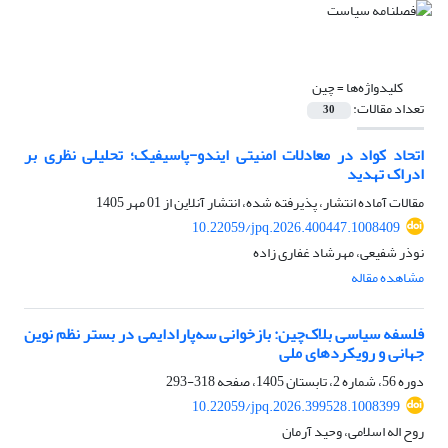
کلیدواژه‌ها =
چین
تعداد مقالات:
30
اتحاد کواد در معادلات امنیتی ایندو-پاسیفیک؛ تحلیلی نظری بر
ادراک تهدید
مقالات آماده انتشار، پذیرفته شده، انتشار آنلاین از
01 مهر 1405
10.22059/jpq.2026.400447.1008409
نوذر شفیعی، مهرشاد غفاری زاده
مشاهده مقاله
فلسفه سیاسی بلاک‌چین: بازخوانی سه‌پارادایمی در بستر نظم نوین
جهانی و رویکردهای ملی
دوره 56، شماره 2، تابستان 1405، صفحه
318-293
10.22059/jpq.2026.399528.1008399
روح اله اسلامی، وحید آرمان