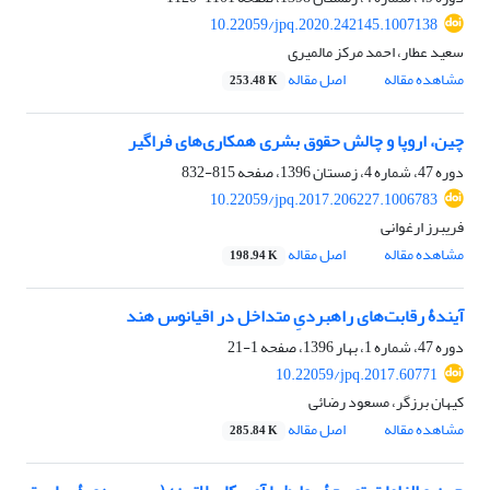
10.22059/jpq.2020.242145.1007138
سعید عطار، احمد مرکز مالمیری
مشاهده مقاله
اصل مقاله
253.48 K
چین، اروپا و چالش حقوق بشری همکاری‌های فراگیر
دوره 47، شماره 4، زمستان 1396، صفحه
815-832
10.22059/jpq.2017.206227.1006783
فریبرز ارغوانی
مشاهده مقاله
اصل مقاله
198.94 K
آیندۀ رقابت‌های راهبردیِ متداخل در اقیانوس هند
دوره 47، شماره 1، بهار 1396، صفحه
1-21
10.22059/jpq.2017.60771
کیهان برزگر، مسعود رضائی
مشاهده مقاله
اصل مقاله
285.84 K