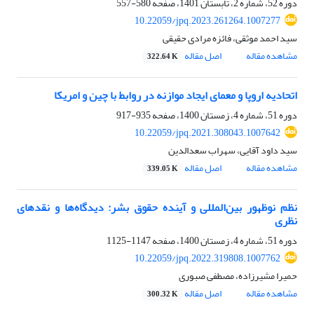
دوره 52، شماره 2، تابستان 1401، صفحه
580-557
10.22059/jpq.2023.261264.1007277
سید احمد موثقی، فائزه مرادی حقیقی
مشاهده مقاله
اصل مقاله
322.64 K
اتحادیه اروپا و معمای ایجاد موازنه در روابط با چین و امریکا
دوره 51، شماره 4، زمستان 1400، صفحه
935-917
10.22059/jpq.2021.308043.1007642
سید داود آقایی، سهراب سعدالدین
مشاهده مقاله
اصل مقاله
339.05 K
نظم نوظهور بین‌المللی و آینده حقوق بشر: دیدگاه‌ها و نقدهای
نظری
دوره 51، شماره 4، زمستان 1400، صفحه
1147-1125
10.22059/jpq.2022.319808.1007762
حمیرا مشیرزاده، مصطفی صبوری
مشاهده مقاله
اصل مقاله
300.32 K