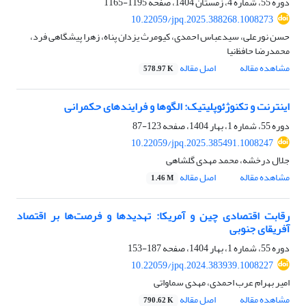
دوره 55، شماره 4، زمستان 1404، صفحه
1195-1165
10.22059/jpq.2025.388268.1008273
حسن نورعلی، سیدعباس احمدی، کیومرث یزدان پناه، زهرا پیشگاهی فرد،
محمدرضا حافظ‌نیا
مشاهده مقاله
اصل مقاله
578.97 K
اینترنت و تکنوژئوپلیتیک: الگوها و فرایندهای حکمرانی
دوره 55، شماره 1، بهار 1404، صفحه
123-87
10.22059/jpq.2025.385491.1008247
جلال درخشه، محمد مهدی گلشاهی
مشاهده مقاله
اصل مقاله
1.46 M
رقابت اقتصادی چین و آمریکا: تهدیدها و فرصت‌ها بر اقتصاد
آفریقای جنوبی
دوره 55، شماره 1، بهار 1404، صفحه
187-153
10.22059/jpq.2024.383939.1008227
امیر بهرام عرب احمدی، مهدی سماواتی
مشاهده مقاله
اصل مقاله
790.62 K