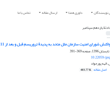
 نویسندگان
داوری همتا
ارسال مقاله
تماس با ما
ادثۀ یازدهم سپتامبر
ش شورای امنیت سازمان ملل متحد به پدیدۀ تروریسم قبل و بعد از 11 سپتامبر 2001
369-391
10.22059/jpq
الهه پورجواد
اصل مقاله
403.77 K