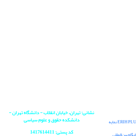
نشانی: تهران، خیابان انقلاب - دانشگاه تهران -
دانشکده حقوق و علوم سیاسی
فصلنامه سیاست در پایگاه بین‌المللی ERIH PLUS نمایه
کد پستی: 1417614411
اه بین‌المللی