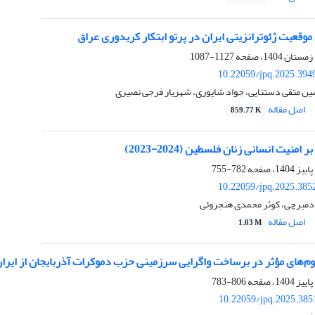
وقعیت ژئوترانزیتی ایران در پرتو ابتکار کریدوری عراق
1127-1087
10.22059/jpq.2025.394
شین متقی دستنایی، جواد شاپوری، شهریار فرجی نصیری
اصل مقاله
859.77 K
امنیت انسانی زنان فلسطین (2024-2023)
782-755
10.22059/jpq.2025.385
ه دمیرچی، کوثر محمدی هنجروئی
اصل مقاله
1.03 M
های مؤثر در برساخت واگرایی سرزمینی حزب دموکرات آذربایجان از ایران در پایا
806-783
10.22059/jpq.2025.385