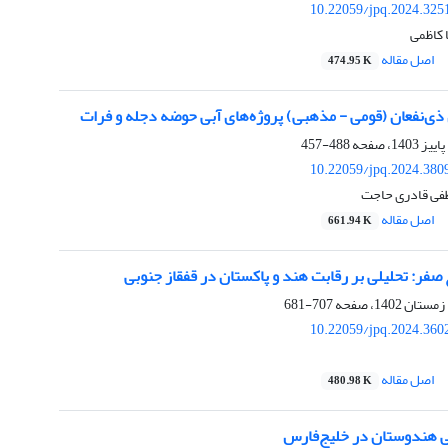
10.22059/jpq.2024.325
 کاظمی
اصل مقاله
474.95 K
ذی‌نفعان (قومی - مذهبی) پروژه‌های آبی حوضه دجله و فرات
488-457
10.22059/jpq.2024.380
طفی قادری حاجت
اصل مقاله
661.94 K
فر: تحلیلی بر رقابت هند و پاکستان در قفقاز جنوبی
707-681
10.22059/jpq.2024.360
اصل مقاله
480.98 K
 هندوستان در خلیج‌فارس