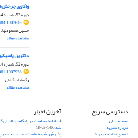
واکاوی چرخش‌ها
دوره 52، شماره 4، زمستان 1401، صفحه
484.1007646
حسین مسعودنیا، ن
مشاهده مقاله
دکترین پاسیکیو
دوره 52، شماره 4، زمستان 1401، صفحه
081.1007958
رکسانا نیکنامی
مشاهده مقاله
دسترسی سریع
آخرین اخبار
صفحه اصلی
درباره نشریه
شد
1405-03-18
اعضای هیات تحریریه
پذیرش نشریه «فصلنامه سیاست» در پایگ