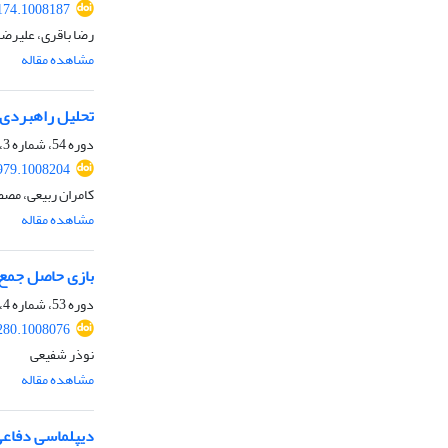
174.1008187
رضا باقری، علیرضا
مشاهده مقاله
تحلیل راهبردی 
دوره 54، شماره 3، پاییز 1403، صفحه
979.1008204
کامران ربیعی، مص
مشاهده مقاله
بازی حاصل جمع ص
دوره 53، شماره 4، زمستان 1402، صفحه
280.1008076
نوذر شفیعی
مشاهده مقاله
دیپلماسی دفاعی