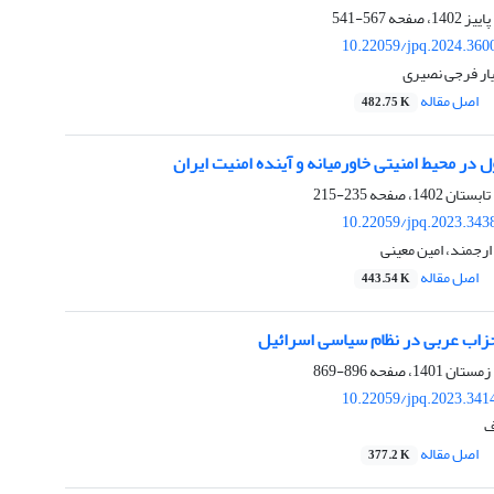
567-541
10.22059/jpq.2024.360
ار فرجی نصیری
اصل مقاله
482.75 K
ل در محیط امنیتی خاورمیانه و آینده امنیت ایران
235-215
10.22059/jpq.2023.343
رجمند، امین معینی
اصل مقاله
443.54 K
حزاب عربی در نظام سیاسی اسرائیل
896-869
10.22059/jpq.2023.341
ف
اصل مقاله
377.2 K