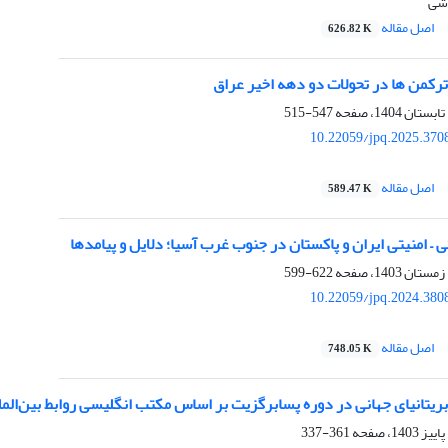
شی
اصل مقاله
626.82 K
رکمن ها در تحولات دو دهه اخیر عراق
547-515
10.22059/jpq.2025.370
اصل مقاله
589.47 K
– امنیتی ایران و پاکستان در جنوب غرب آسیا؛ دلایل و پیامدها
622-599
10.22059/jpq.2024.380
اصل مقاله
748.05 K
بریتانیای جهانی در دوره پسابرگزیت بر اساس مکتب انگلیسی روابط بین‌الم
361-337