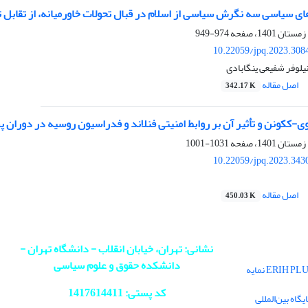
ی سیاسی سه نگرش سیاسی از اسلام در قبال تحولات خاورمیانه، از تقابل ت
974-949
10.22059/jpq.2023.308
یلوفر شفیعی ینگابادی
اصل مقاله
342.17 K
ی-ککونن و تأثیر آن بر روابط امنیتی فنلاند و فدراسیون روسیه در دوران
1031-1001
10.22059/jpq.2023.343
اصل مقاله
450.03 K
نشانی: تهران، خیابان انقلاب - دانشگاه تهران -
دانشکده حقوق و علوم سیاسی
فصلنامه سیاست در پایگاه بین‌المللی ERIH PLUS نمایه
کد پستی: 1417614411
اه بین‌المللی