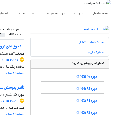
صفحه اصلی
مرور
درباره نشریه
سیاست‌ها
راهنمای
موضوعات =
مط
تعداد مقالات:
5
مقالات آماده انتشار
صندوق‌های ثروت
شماره جاری
مقالات آماده انتشا
190.1008373
شماره‌های پیشین نشریه
فاطمه چگونیان، فر
مشاهده مقاله
دوره 56 (1405)
تأثیر پیوستن سوئ
دوره 55 (1404)
دوره 55، شماره 4، زمستان 1404، صفحه
دوره 54 (1403)
174.1008281
علی صباغیان، احم
دوره 53 (1402)
مشاهده مقاله