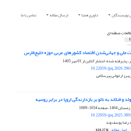
 نویسندگان
داوری همتا
ارسال مقاله
تماس با ما
العات منطقه ای
1
 ملی و جهانی‌شدن اقتصاد کشورهای عربی حوزه خلیج‌فارس
ر، پذیرفته شده، انتشار آنلاین از
01 مهر 1405
10.22059/jpq.2026.396
یبرز ارغوانی پیرسلامی
د و فنلاند به ناتو بر بازدارندگی اروپا در برابر روسیه
1034-1009
10.22059/jpq.2025.389
د رضا یوسف وند
اصل مقاله
610.27 K