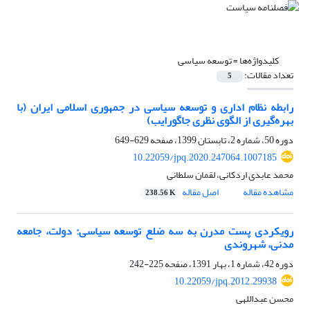
کلیدواژه‌ها =
توسعه سیاسی
تعداد مقالات:
5
رابطه نظام اداری و توسعه سیاسی در جمهوری اسلامی ایران (با
بهره‌گیری از الگوی نظری جاگورایب)
دوره 50، شماره 2، تابستان 1399، صفحه
629-649
10.22059/jpq.2020.247064.1007185
محمد عابدی اردکانی، لقمان سلطانی
مشاهده مقاله
اصل مقاله
238.56 K
رویکردی پست مدرن به سه ضلع توسعه سیاسی: دولت، جامعه
مدنی، شهروندی
دوره 42، شماره 1، بهار 1391، صفحه
225-242
10.22059/jpq.2012.29938
محسن عبداللهی