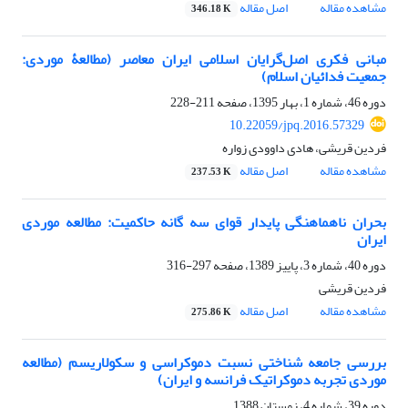
مشاهده مقاله
اصل مقاله
346.18 K
مبانی فکری اصل‌گرایان اسلامی ایران معاصر (مطالعۀ موردی:
جمعیت فدائیان اسلام)
دوره 46، شماره 1، بهار 1395، صفحه
211-228
10.22059/jpq.2016.57329
فردین قریشی، هادی داوودی زواره
مشاهده مقاله
اصل مقاله
237.53 K
بحران ناهماهنگی پایدار قوای سه گانه حاکمیت: مطالعه موردی
ایران
دوره 40، شماره 3، پاییز 1389، صفحه
297-316
فردین قریشی
مشاهده مقاله
اصل مقاله
275.86 K
بررسی جامعه شناختی نسبت دموکراسی و سکولاریسم (مطالعه
موردی تجربه دموکراتیک فرانسه و ایران)
دوره 39، شماره 4، زمستان 1388