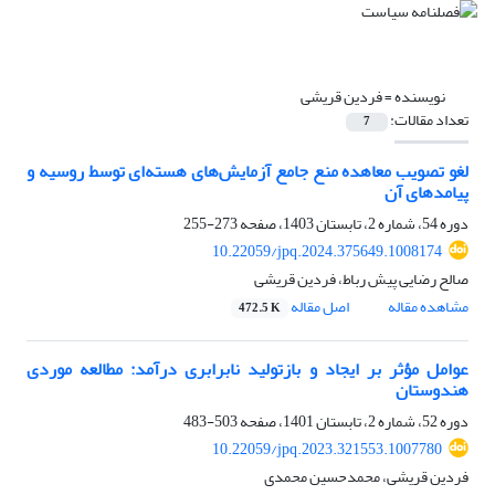
نویسنده =
فردین قریشی
تعداد مقالات:
7
لغو تصویب معاهده منع جامع آزمایش‌های هسته‌ای توسط روسیه و
پیامدهای آن
دوره 54، شماره 2، تابستان 1403، صفحه
273-255
10.22059/jpq.2024.375649.1008174
صالح رضایی پیش رباط، فردین قریشی
مشاهده مقاله
اصل مقاله
472.5 K
عوامل مؤثر بر ایجاد و بازتولید نابرابری درآمد: مطالعه موردی
هندوستان
دوره 52، شماره 2، تابستان 1401، صفحه
503-483
10.22059/jpq.2023.321553.1007780
فردین قریشی، محمدحسین محمدی